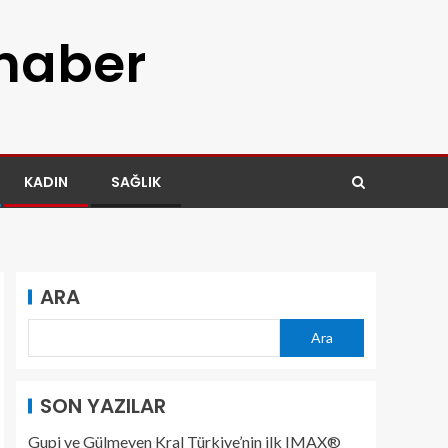
 haber
KADIN
SAĞLIK
ARA
Ara
SON YAZILAR
Gupi ve Gülmeyen Kral Türkiye’nin ilk IMAX®