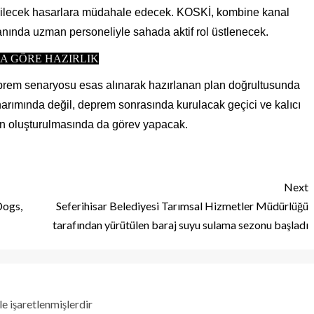
bilecek hasarlara müdahale edecek. KOSKİ, kombine kanal
lanında uzman personeliyle sahada aktif rol üstlenecek.
A GÖRE HAZIRLIK
rem senaryosu esas alınarak hazırlanan plan doğrultusunda
narımında değil, deprem sonrasında kurulacak geçici ve kalıcı
nın oluşturulmasında da görev yapacak.
Next
Dogs,
Seferihisar Belediyesi Tarımsal Hizmetler Müdürlüğü
tarafından yürütülen baraj suyu sulama sezonu başladı
le işaretlenmişlerdir