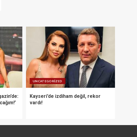
UNCATEGORIZED
azin’de:
Kayseri’de izdiham değil, rekor
acağım!’
vardı!