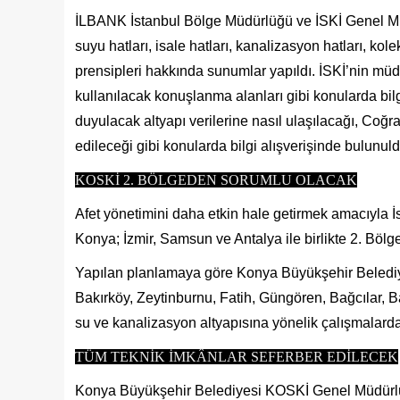
İLBANK İstanbul Bölge Müdürlüğü ve İSKİ Genel Müd
suyu hatları, isale hatları, kanalizasyon hatları, kole
prensipleri hakkında sunumlar yapıldı. İSKİ’nin mü
kullanılacak konuşlanma alanları gibi konularda bil
duyulacak altyapı verilerine nasıl ulaşılacağı, Coğraf
edileceği gibi konularda bilgi alışverişinde bulunuld
KOSKİ 2. BÖLGEDEN SORUMLU OLACAK
Afet yönetimini daha etkin hale getirmek amacıyla İ
Konya; İzmir, Samsun ve Antalya ile birlikte 2. Bölge
Yapılan planlamaya göre Konya Büyükşehir Beledi
Bakırköy, Zeytinburnu, Fatih, Güngören, Bağcılar, 
su ve kanalizasyon altyapısına yönelik çalışmalard
TÜM TEKNİK İMKÂNLAR SEFERBER EDİLECEK
Konya Büyükşehir Belediyesi KOSKİ Genel Müdürlüğü,