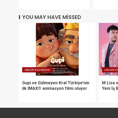
YOU MAY HAVE MISSED
UNCATEGORIZED
UNCATE
Gupi ve Gülmeyen Kral Türkiye’nin
M Lisa 
ilk IMAX® animasyon filmi oluyor
Yeni İş B