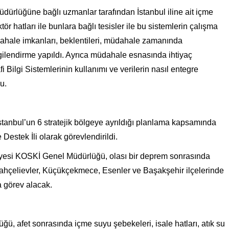
ürlüğüne bağlı uzmanlar tarafından İstanbul iline ait içme
ktör hatları ile bunlara bağlı tesisler ile bu sistemlerin çalışma
dahale imkanları, beklentileri, müdahale zamanında
gilendirme yapıldı. Ayrıca müdahale esnasında ihtiyaç
i Bilgi Sistemlerinin kullanımı ve verilerin nasıl entegre
u.
stanbul’un 6 stratejik bölgeye ayrıldığı planlama kapsamında
 Destek İli olarak görevlendirildi.
yesi KOSKİ Genel Müdürlüğü, olası bir deprem sonrasında
Bahçelievler, Küçükçekmece, Esenler ve Başakşehir ilçelerinde
a görev alacak.
 afet sonrasında içme suyu şebekeleri, isale hatları, atık su