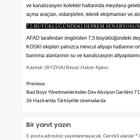
ve kanalizasyon kolektör hatlarında meydana gele
açma araçları, vidanjörleri, teknik ekipmanları ve a
7,5 BÜYÜKLÜĞÜNDEKİ DEPREM SENARYOSUN
AFAD tarafından öngörülen 7,5 büyüklüğündeki dep
KOSKİ ekipleri yalnızca mevcut altyapı hatlarının o
barınma alanlarının su ve kanalizasyon altyapıları
Kaynak: (BYZHA) Beyaz Haber Ajansı
Previous
Bad Boys Yönetmenlerinden Dev Aksiyon Gerilimi 7 
26 Haziran’da Türkiye’de sinemalarda
Bir yanıt yazın
E-posta adresiniz yayınlanmayacak.
Gerekli alanlar
*
i