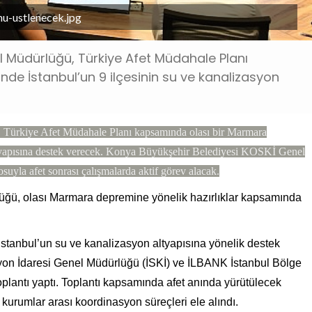
nu-ustlenecek.jpg
l Müdürlüğü, Türkiye Afet Müdahale Planı
e İstanbul’un 9 ilçesinin su ve kanalizasyon
ürkiye Afet Müdahale Planı kapsamında olası bir Marmara
altyapısına destek verecek. Konya Büyükşehir Belediyesi KOSKİ Genel
osuyla afet sonrası çalışmalarda aktif görev alacak.
ğü, olası Marmara depremine yönelik hazırlıklar kapsamında
stanbul’un su ve kanalizasyon altyapısına yönelik destek
yon İdaresi Genel Müdürlüğü (İSKİ) ve İLBANK İstanbul Bölge
plantı yaptı. Toplantı kapsamında afet anında yürütülecek
 kurumlar arası koordinasyon süreçleri ele alındı.