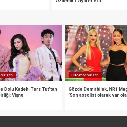
Özdemir’i ziyaret etti
GORIZED
UNCATEGORIZED
ve Dolu Kadehi Ters Tut’tan
Gözde Demirbilek, NR1 Mag
irliği: Vişne
‘Son assolist olarak var ol