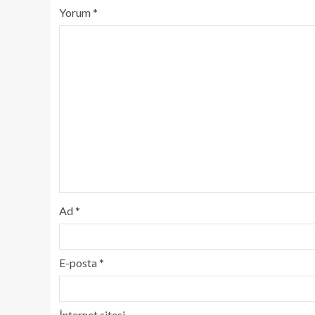
Yorum
*
Ad
*
E-posta
*
İnternet sitesi