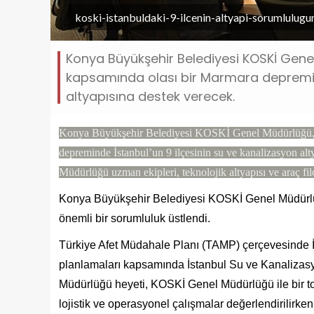
koski-istanbuldaki-9-ilcenin-altyapi-sorumlulugu
Konya Büyükşehir Belediyesi KOSKİ Gene
kapsamında olası bir Marmara depremind
altyapısına destek verecek.
Konya Büyükşehir Belediyesi KOSKİ Genel Müdürlüğü, T
depreminde İstanbul’un 9 ilçesinin su ve kanalizasyon 
Müdürlüğü uzman ekipleri, teknolojik altyapısı ve araç fil
Konya Büyükşehir Belediyesi KOSKİ Genel Müdürlü
önemli bir sorumluluk üstlendi.
Türkiye Afet Müdahale Planı (TAMP) çerçevesinde İ
planlamaları kapsamında İstanbul Su ve Kanalizas
Müdürlüğü heyeti, KOSKİ Genel Müdürlüğü ile bir to
lojistik ve operasyonel çalışmalar değerlendirilirken