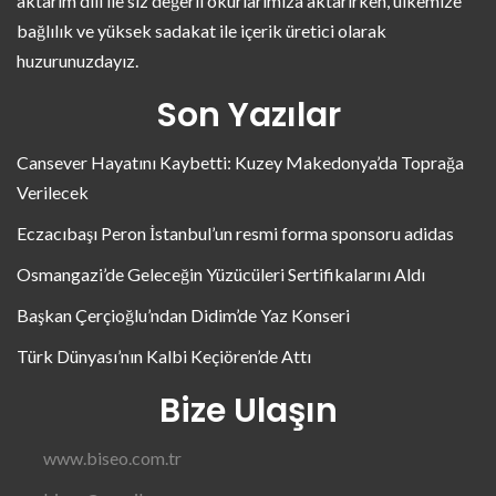
aktarım dili ile siz değerli okurlarımıza aktarırken, ülkemize
bağlılık ve yüksek sadakat ile içerik üretici olarak
huzurunuzdayız.
Son Yazılar
Cansever Hayatını Kaybetti: Kuzey Makedonya’da Toprağa
Verilecek
Eczacıbaşı Peron İstanbul’un resmi forma sponsoru adidas
Osmangazi’de Geleceğin Yüzücüleri Sertifikalarını Aldı
Başkan Çerçioğlu’ndan Didim’de Yaz Konseri
Türk Dünyası’nın Kalbi Keçiören’de Attı
Bize Ulaşın
www.biseo.com.tr