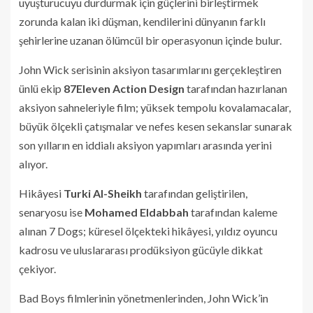
uyuşturucuyu durdurmak için güçlerini birleştirmek
zorunda kalan iki düşman, kendilerini dünyanın farklı
şehirlerine uzanan ölümcül bir operasyonun içinde bulur.
John Wick serisinin aksiyon tasarımlarını gerçekleştiren
ünlü ekip
87Eleven Action Design
tarafından hazırlanan
aksiyon sahneleriyle film; yüksek tempolu kovalamacalar,
büyük ölçekli çatışmalar ve nefes kesen sekanslar sunarak
son yılların en iddialı aksiyon yapımları arasında yerini
alıyor.
Hikâyesi
Turki Al-Sheikh
tarafından geliştirilen,
senaryosu ise
Mohamed Eldabbah
tarafından kaleme
alınan 7 Dogs; küresel ölçekteki hikâyesi, yıldız oyuncu
kadrosu ve uluslararası prodüksiyon gücüyle dikkat
çekiyor.
Bad Boys filmlerinin yönetmenlerinden, John Wick’in