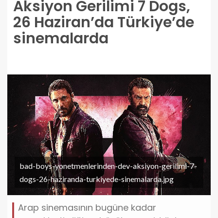
Aksiyon Gerilimi 7 Dogs,
26 Haziran’da Türkiye’de
sinemalarda
bad-boys-yonetmenlerinden-dev-aksiyon-gerilimi-7-
dogs-26-haziranda-turkiyede-sinemalarda.jpg
Arap sinemasının bugüne kadar