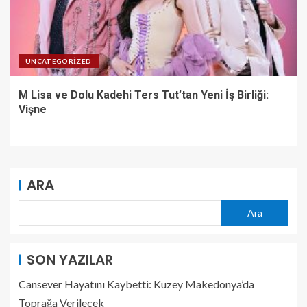
UNCATEGORIZED
M Lisa ve Dolu Kadehi Ters Tut’tan Yeni İş Birliği:
Vişne
ARA
Ara
SON YAZILAR
Cansever Hayatını Kaybetti: Kuzey Makedonya’da
Toprağa Verilecek