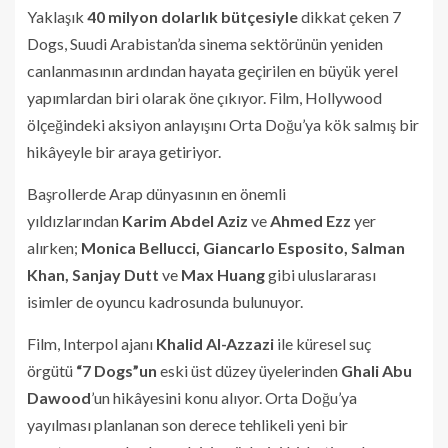
Yaklaşık
40 milyon dolarlık bütçesiyle
dikkat çeken 7
Dogs, Suudi Arabistan’da sinema sektörünün yeniden
canlanmasının ardından hayata geçirilen en büyük yerel
yapımlardan biri olarak öne çıkıyor. Film, Hollywood
ölçeğindeki aksiyon anlayışını Orta Doğu’ya kök salmış bir
hikâyeyle bir araya getiriyor.
Başrollerde Arap dünyasının en önemli
yıldızlarından
Karim Abdel Aziz
ve
Ahmed Ezz
yer
alırken;
Monica Bellucci, Giancarlo Esposito, Salman
Khan, Sanjay Dutt
ve
Max Huang
gibi uluslararası
isimler de oyuncu kadrosunda bulunuyor.
Film, Interpol ajanı
Khalid Al-Azzazi
ile küresel suç
örgütü
“7 Dogs”un
eski üst düzey üyelerinden
Ghali Abu
Dawood
’un hikâyesini konu alıyor. Orta Doğu’ya
yayılması planlanan son derece tehlikeli yeni bir