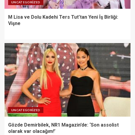
UNCATEGORIZED
M Lisa ve Dolu Kadehi Ters Tut’tan Yeni İş Birliği:
Vişne
UNCATEGORIZED
Gözde Demirbilek, NR1 Magazin’de: ‘Son assolist
olarak var olacağım!’