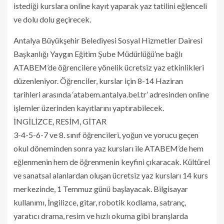
istediği kurslara online kayıt yaparak yaz tatilini eğlenceli
ve dolu dolu geçirecek.
Antalya Büyükşehir Belediyesi Sosyal Hizmetler Dairesi
Başkanlığı Yaygın Eğitim Şube Müdürlüğü’ne bağlı
ATABEM’de öğrencilere yönelik ücretsiz yaz etkinlikleri
düzenleniyor. Öğrenciler, kurslar için 8-14 Haziran
tarihleri arasında ‘atabem.antalya.bel.tr’ adresinden online
işlemler üzerinden kayıtlarını yaptırabilecek.
İNGİLİZCE, RESİM, GİTAR
3-4-5-6-7 ve 8. sınıf öğrencileri, yoğun ve yorucu geçen
okul döneminden sonra yaz kursları ile ATABEM’de hem
eğlenmenin hem de öğrenmenin keyfini çıkaracak. Kültürel
ve sanatsal alanlardan oluşan ücretsiz yaz kursları 14 kurs
merkezinde, 1 Temmuz günü başlayacak. Bilgisayar
kullanımı, İngilizce, gitar, robotik kodlama, satranç,
yaratıcı drama, resim ve hızlı okuma gibi branşlarda