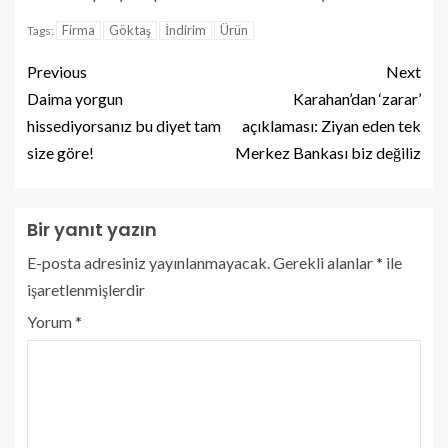
Firma
Göktaş
İndirim
Ürün
Tags:
Previous
Next
Daima yorgun
Karahan’dan ‘zarar’
hissediyorsanız bu diyet tam
açıklaması: Ziyan eden tek
size göre!
Merkez Bankası biz değiliz
Bir yanıt yazın
E-posta adresiniz yayınlanmayacak.
Gerekli alanlar
*
ile
işaretlenmişlerdir
Yorum
*