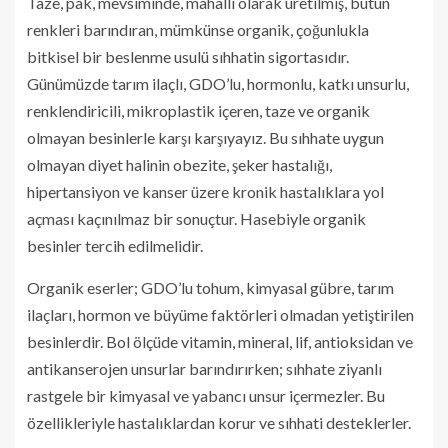
Taze, pak, mevsiminde, mahallî olarak üretilmiş, bütün
renkleri barındıran, mümkünse organik, çoğunlukla
bitkisel bir beslenme usulü sıhhatin sigortasıdır.
Günümüzde tarım ilaçlı, GDO’lu, hormonlu, katkı unsurlu,
renklendiricili, mikroplastik içeren, taze ve organik
olmayan besinlerle karşı karşıyayız. Bu sıhhate uygun
olmayan diyet halinin obezite, şeker hastalığı,
hipertansiyon ve kanser üzere kronik hastalıklara yol
açması kaçınılmaz bir sonuçtur. Hasebiyle organik
besinler tercih edilmelidir.
Organik eserler; GDO’lu tohum, kimyasal gübre, tarım
ilaçları, hormon ve büyüme faktörleri olmadan yetiştirilen
besinlerdir. Bol ölçüde vitamin, mineral, lif, antioksidan ve
antikanserojen unsurlar barındırırken; sıhhate ziyanlı
rastgele bir kimyasal ve yabancı unsur içermezler. Bu
özellikleriyle hastalıklardan korur ve sıhhati desteklerler.