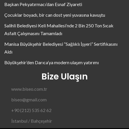
Başkan Pekyatırmacı’dan Esnaf Ziyareti
Çocuklar boyadı, bir can dost yeni yuvasına kavuştu
Salihli Belediyesi Keli Mahallesi’nde 2 Bin 250 Ton Sıcak
Asfalt Çalışmasını Tamamladı
Manisa Büyükşehir Belediyesi “Sağlıklı İşyeri” Sertifikasını
Aldı
Büyükşehir’den Darıca’ya modern ulaşım yatırımı
Bize Ulaşın
www.biseo.com.tr
biseo@gmail.com
+90 (212) 535 62 62
İstanbul / Bahçeşehir