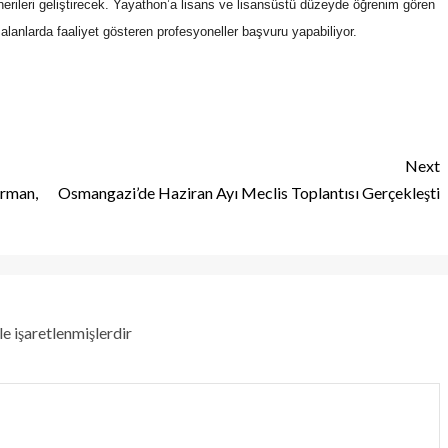
nerileri geliştirecek. Yayathon’a lisans ve lisansüstü düzeyde öğrenim gören
 alanlarda faaliyet gösteren profesyoneller başvuru yapabiliyor.
Next
Arman,
Osmangazi’de Haziran Ayı Meclis Toplantısı Gerçekleşti
le işaretlenmişlerdir