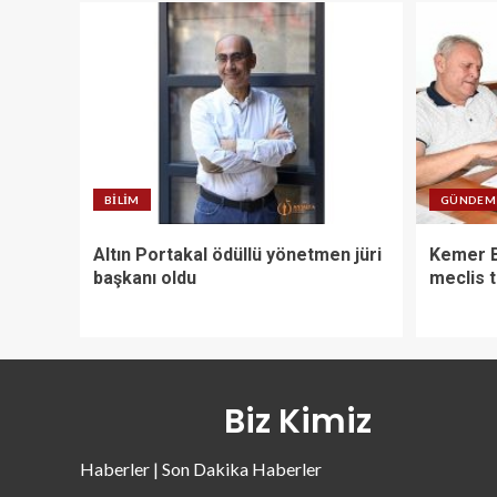
BILIM
GÜNDEM
Altın Portakal ödüllü yönetmen jüri
Kemer B
başkanı oldu
meclis t
Biz Kimiz
Haberler | Son Dakika Haberler