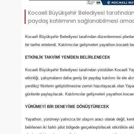
Kocaeli Büyükşehir Belediyesi tarafınd
paydaş katılımının sağlanabilmesi amacıyl
Kocaeli Büyükşehir Belediyesi tarafından düzenlenmesi planlan
bir tarihe ertelendi. Katılımcılar gelişmeleri yayathon.kocaeli.b
ETKİNLİK TAKVİMİ YENİDEN BELİRLENECEK
Kocaeli Büyükşehir Belediyesi tarafından yürütülen Kocaeli 
etkinliği, çalışmaların daha geniş bir paydaş katılımı ile ele al
yenilikçi fikirlerin geliştirilmesine zemin hazırlayacak olan Ya
günlerde paylaşılacak. Katılımcılar gelişmeleri yayathon.kocael
YÜRÜMEYİ BİR DENEYİME DÖNÜŞTÜRECEK
Yayathon, yürümeyi yalnızca bir ulaşım aracı olarak değil, ken
belirlenen iki farklı pilot bölgede gerçekleştirilecek etkinlikte ek