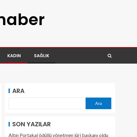
 haber
KADIN
SAĞLIK
ARA
Ara
SON YAZILAR
Altın Portakal ödüllü yönetmen jüri başkanı oldu