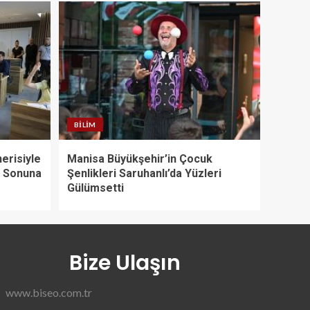
BILIM
erisiyle
Manisa Büyükşehir’in Çocuk
l Sonuna
Şenlikleri Saruhanlı’da Yüzleri
Gülümsetti
Bize Ulaşın
www.biseo.com.tr