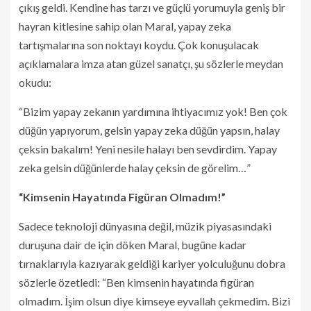
çıkış geldi. Kendine has tarzı ve güçlü yorumuyla geniş bir
hayran kitlesine sahip olan Maral, yapay zeka
tartışmalarına son noktayı koydu. Çok konuşulacak
açıklamalara imza atan güzel sanatçı, şu sözlerle meydan
okudu:
“Bizim yapay zekanın yardımına ihtiyacımız yok! Ben çok
düğün yapıyorum, gelsin yapay zeka düğün yapsın, halay
çeksin bakalım! Yeni nesile halayı ben sevdirdim. Yapay
zeka gelsin düğünlerde halay çeksin de görelim…”
“Kimsenin Hayatında Figüran Olmadım!”
Sadece teknoloji dünyasına değil, müzik piyasasındaki
duruşuna dair de için döken Maral, bugüne kadar
tırnaklarıyla kazıyarak geldiği kariyer yolculuğunu dobra
sözlerle özetledi: “Ben kimsenin hayatında figüran
olmadım. İşim olsun diye kimseye eyvallah çekmedim. Bizi