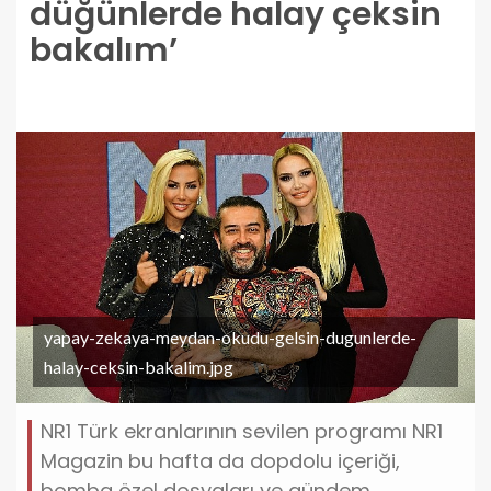
düğünlerde halay çeksin
bakalım’
yapay-zekaya-meydan-okudu-gelsin-dugunlerde-
halay-ceksin-bakalim.jpg
NR1 Türk ekranlarının sevilen programı NR1
Magazin bu hafta da dopdolu içeriği,
bomba özel dosyaları ve gündem