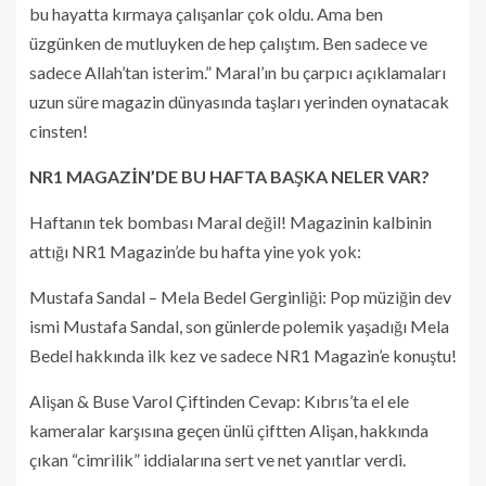
bu hayatta kırmaya çalışanlar çok oldu. Ama ben
üzgünken de mutluyken de hep çalıştım. Ben sadece ve
sadece Allah’tan isterim.” Maral’ın bu çarpıcı açıklamaları
uzun süre magazin dünyasında taşları yerinden oynatacak
cinsten!
NR1 MAGAZİN’DE BU HAFTA BAŞKA NELER VAR?
Haftanın tek bombası Maral değil! Magazinin kalbinin
attığı NR1 Magazin’de bu hafta yine yok yok:
Mustafa Sandal – Mela Bedel Gerginliği: Pop müziğin dev
ismi Mustafa Sandal, son günlerde polemik yaşadığı Mela
Bedel hakkında ilk kez ve sadece NR1 Magazin’e konuştu!
Alişan & Buse Varol Çiftinden Cevap: Kıbrıs’ta el ele
kameralar karşısına geçen ünlü çiftten Alişan, hakkında
çıkan “cimrilik” iddialarına sert ve net yanıtlar verdi.