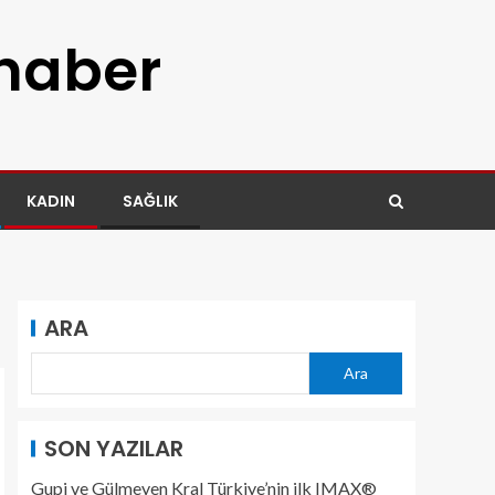
 haber
KADIN
SAĞLIK
ARA
Ara
SON YAZILAR
Gupi ve Gülmeyen Kral Türkiye’nin ilk IMAX®