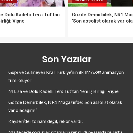
GORIZED
UNCATEGORIZED
ve Dolu Kadehi Ters Tut’tan
Gözde Demirbilek, NR1 Mag
irliği: Vişne
‘Son assolist olarak var ol
Son Yazılar
Gupi ve Gülmeyen Kral Türkiye’nin ilk IMAX® animasyon
filmi oluyor
M Lisa ve Dolu Kadehi Ters Tut’tan Yeni İş Birliği: Vişne
Gözde Demirbilek, NR1 Magazin’de: ‘Son assolist olarak
var olacağım!’
Kayseri’de izdiham değil, rekor vardı!
Maltepe’de çocuklar kitapların renkli dünyasında buluştu