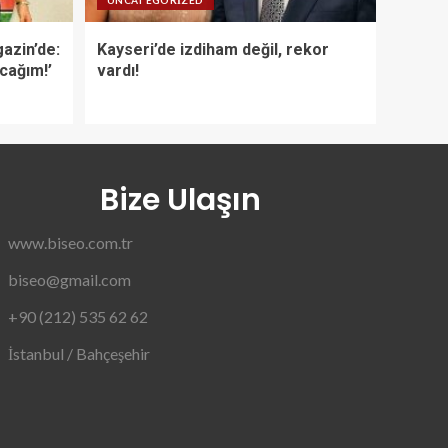
UNCATEGORIZED
azin’de:
Kayseri’de izdiham değil, rekor
acağım!’
vardı!
Bize Ulaşın
www.biseo.com.tr
biseo@gmail.com
+90 (212) 535 62 62
İstanbul / Bahçeşehir