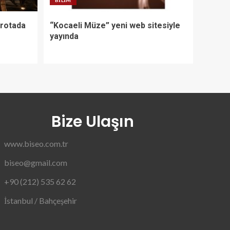
BILIM
 rotada
“Kocaeli Müze” yeni web sitesiyle
yayında
Bize Ulaşın
www.biseo.com.tr
biseo@gmail.com
+90 (212) 535 62 62
İstanbul / Bahçeşehir