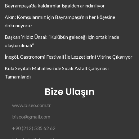
Bayrampaşa’da kaldırımlar işgalden arındırılıyor
Akın: Komşularımız için Bayrampaşa’nın her köşesine
dokunuyoruz
Başkan Yıldız Ünsal: “Kulübün geleceği için ortak irade
oluşturulmalı”
İnegöl, Gastronomi Festivali İle Lezzetlerini Vitrine Çıkarıyor
Kula Seyitali Mahallesi’nde Sıcak Asfalt Çalışması
Tamamlandı
Bize Ulaşın
www.biseo.com.tr
biseo@gmail.com
+90 (212) 535 62 62