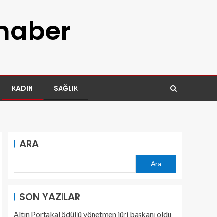
 haber
KADIN
SAĞLIK
ARA
Ara
SON YAZILAR
Altın Portakal ödüllü yönetmen jüri başkanı oldu