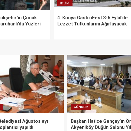
BILIM
ükşehir’in Çocuk
4. Konya GastroFest 3-6 Eylül’de
Saruhanlı’da Yüzleri
Lezzet Tutkunlarını Ağırlayacak
GÜNDEM
elediyesi Ağustos ayı
Başkan Hatice Gençay’ın Ön
oplantısı yapıldı
Akyeniköy Düğün Salonu Yı