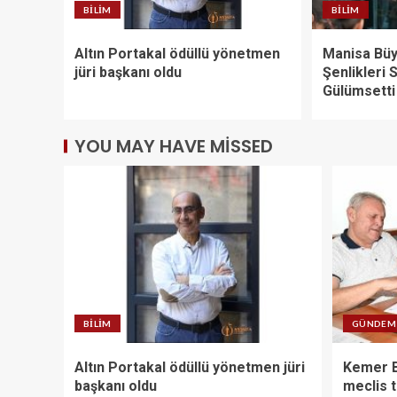
BILIM
BILIM
Altın Portakal ödüllü yönetmen
Manisa Büy
jüri başkanı oldu
Şenlikleri 
Gülümsetti
YOU MAY HAVE MISSED
BILIM
GÜNDEM
Altın Portakal ödüllü yönetmen jüri
Kemer B
başkanı oldu
meclis t