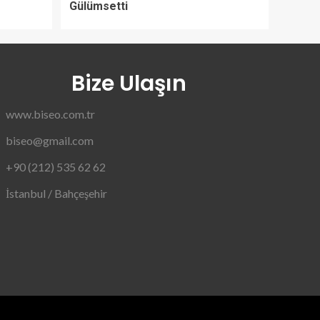
Gülümsetti
Bize Ulaşın
www.biseo.com.tr
biseo@gmail.com
+90 (212) 535 62 62
İstanbul / Bahçeşehir