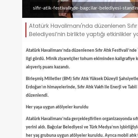
sifir-atik-festivalinde-bagcilar-belediyesi-standi
Atatürk Havalimanı'nda düzenlenen Sıfır 
Belediyesi’nin birlikte yaptığı etkinlikler 
Atatürk Havalimanı’nda düzenlenen Sıfır Atık Festivali’nde T
ilgi gördü. Minik ziyaretçiler tohum ekiminden kaligrafiye 
alışveriş puanı kazandı.
Birleşmiş Milletler (BM) Sıfır Atık Yüksek Düzeyli Şahsiyetl
Erdoğan’ın himayelerinde, Sıfır Atık Vakfı ile Enerji ve Tabii 
düzenlendi.
Her yaşa uygun atölyeler kuruldu
Atatürk Havalimanı’nda gerçekleştirilen organizasyonda sıf
yerini aldı. Bağcılar Belediyesi ve Türk Medya’nın işbirli
her yaş grubuna uygun atölyeler kuruldu. Ayrıca mobil atık t