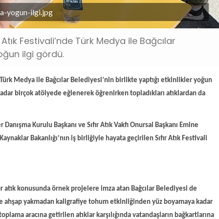
na-yogun-ilgi.jpg
Atık Festivali’nde Türk Medya ile Bağcılar
yoğun ilgi gördü.
ürk Medya ile Bağcılar Belediyesi’nin birlikte yaptığı etkinlikler yoğun
kadar birçok atölyede eğlenerek öğrenirken topladıkları atıklardan da
er Danışma Kurulu Başkanı ve Sıfır Atık Vakfı Onursal Başkanı Emine
Kaynaklar Bakanlığı’nın iş birliğiyle hayata geçirilen Sıfır Atık Festivali
ır atık konusunda örnek projelere imza atan Bağcılar Belediyesi de
ğiyle ahşap yakmadan kaligrafiye tohum etkinliğinden yüz boyamaya kadar
oplama aracına getirilen atıklar karşılığında vatandaşların bağkartlarına