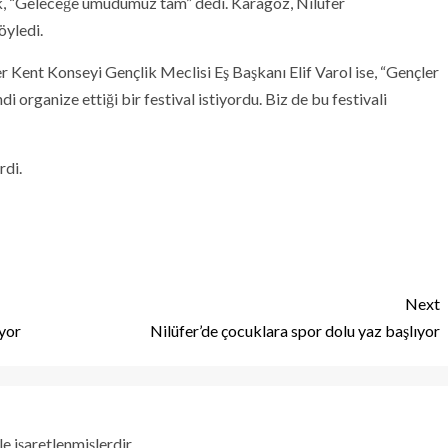
erek, “Geleceğe umudumuz tam” dedi. Karagöz, Nilüfer
öyledi.
er Kent Konseyi Gençlik Meclisi Eş Başkanı Elif Varol ise, “Gençler
organize ettiği bir festival istiyordu. Biz de bu festivali
rdi.
Next
yor
Nilüfer’de çocuklara spor dolu yaz başlıyor
le işaretlenmişlerdir