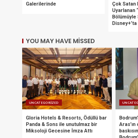
Galerilerinde
Çok Satan
Uyarlanan “
Bölümüyle 
Disney+’ta 
YOU MAY HAVE MISSED
UNCATEGORIZED
UNCATE
Gloria Hotels & Resorts, Ödüllü bar
Bodrum’
Panda & Sons ile unutulmaz bir
Aras’ın 
Miksoloji Gecesine İmza Attı
baskısın
Bodrum’