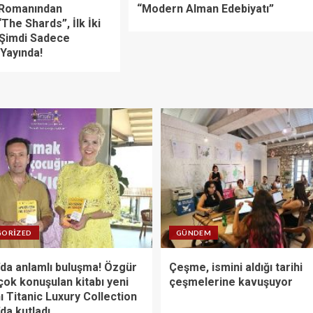
 Romanından
“Modern Alman Edebiyatı”
The Shards”, İlk İki
Şimdi Sadece
Yayında!
GORIZED
GÜNDEM
da anlamlı buluşma! Özgür
Çeşme, ismini aldığı tarihi
çok konuşulan kitabı yeni
çeşmelerine kavuşuyor
ı Titanic Luxury Collection
da kutladı