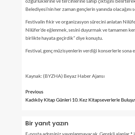
özgürlüklerine ve tercihlerine sahip çıktığını belirt
Belediyesi’nin her zaman gençlerin yanında olacağını s
Festivalin fikir ve organizasyon sürecini anlatan Nilüf
Nilüfer’de eğlenmek, sesini duyurmak ve tamamen kendi 
birlikte hayata geçirdik” diye konuştu.
Festival, genç müzisyenlerin verdiği konserlerle sona e
Kaynak: (BYZHA) Beyaz Haber Ajansı
Previous
Kadıköy Kitap Günleri 10. Kez Kitapseverlerle Buluşu
Bir yanıt yazın
E-posta adresiniz yayınlanmayacak.
Gerekli alanlar
*
i