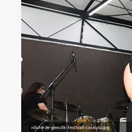
niluferde-genclik-festivali-coskusu.jpg