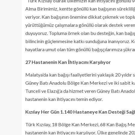
“Türk Kızılay olarak ülkemizin kan ihtiyacını gönüllü 
Alma Birimimiz, kentte gönüllü kan bağışının süreklil
veriyor. Kan bağışının önemine dikkat çekmek ve topl
yürüttüğümüz çalışmalara gönüllü olarak destek ver
duyuyoruz. Topluma örnek olan bu desteğin, kan bağışı
bilincinin güçlenmesine katkı sunduğuna inanıyoruz. Ke
hayatlara umut olan tüm gönüllü bağışçılarımıza şükra
27 Hastanenin Kan İhtiyacını Karşılıyor
Malatya’da kan bağışı faaliyetlerini yaklaşık 20 yıldır
Güney Batı Anadolu Bölge Kan Merkezi ve iki sabit ka
Tunceli ve Elazığ’a da hizmet veren Güney Batı Anado
hastanenin kan ihtiyacını temin ediyor.
Kızılay Her Gün 1.140 Hastaneye Kan Desteği Sağ
Türk Kızılay, 18 Bölge Kan Merkezi, 68 Kan Bağış Merk
hastanenin kan ihtiyacını karşılıyor. Ülke genelinde 20