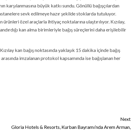
cının karşılanmasına büyük katkı sundu. Gönüllü bağışçılardan
hastanelere sevk edilmeye hazır şekilde stoklarda tutuluyor.
ünleri özel araçlarla ihtiyaç noktalarına ulaştırılıyor. Kızılay,
dırdığı kan alma birimleriyle bağış süreçlerini daha erişilebilir
Kızılay kan bağış noktasında yaklaşık 15 dakika içinde bağış
ğı arasında imzalanan protokol kapsamında ise bağışlanan her
Next
Gloria Hotels & Resorts, Kurban Bayramı’nda Arem Arman,