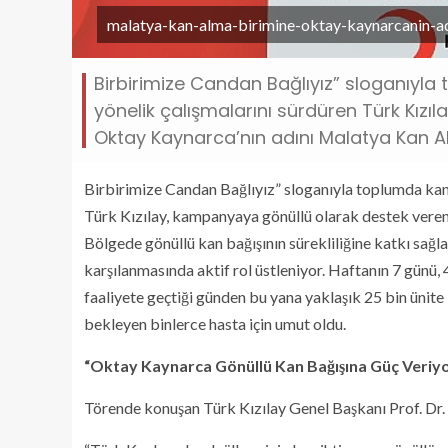
malatya-kan-alma-birimine-oktay-kaynarcanin-adi
Birbirimize Candan Bağlıyız” sloganıyla 
yönelik çalışmalarını sürdüren Türk Kız
Oktay Kaynarca’nın adını Malatya Kan Al
Birbirimize Candan Bağlıyız” sloganıyla toplumda kan b
Türk Kızılay, kampanyaya gönüllü olarak destek veren
Bölgede gönüllü kan bağışının sürekliliğine katkı sağla
karşılanmasında aktif rol üstleniyor. Haftanın 7 günü
faaliyete geçtiği günden bu yana yaklaşık 25 bin ünit
bekleyen binlerce hasta için umut oldu.
“Oktay Kaynarca Gönüllü Kan Bağışına Güç Veriy
Törende konuşan Türk Kızılay Genel Başkanı Prof. Dr.