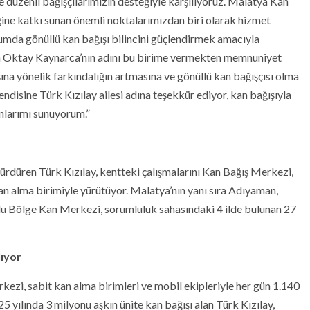
ve düzenli bağışçılarımızın desteğiyle karşılıyoruz. Malatya Kan
iğine katkı sunan önemli noktalarımızdan biri olarak hizmet
umda gönüllü kan bağışı bilincini güçlendirmek amacıyla
en Oktay Kaynarca’nın adını bu birime vermekten memnuniyet
na yönelik farkındalığın artmasına ve gönüllü kan bağışçısı olma
ndisine Türk Kızılay ailesi adına teşekkür ediyor, kan bağışıyla
nlarımı sunuyorum.”
 sürdüren Türk Kızılay, kentteki çalışmalarını Kan Bağış Merkezi,
n alma birimiyle yürütüyor. Malatya’nın yanı sıra Adıyaman,
lu Bölge Kan Merkezi, sorumluluk sahasındaki 4 ilde bulunan 27
lıyor
ezi, sabit kan alma birimleri ve mobil ekipleriyle her gün 1.140
25 yılında 3 milyonu aşkın ünite kan bağışı alan Türk Kızılay,