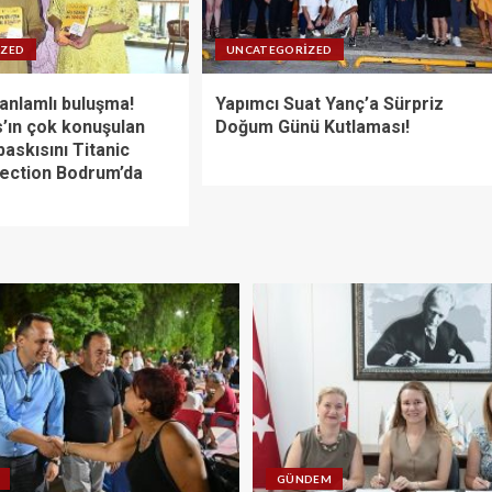
IZED
UNCATEGORIZED
anlamlı buluşma!
Yapımcı Suat Yanç’a Sürpriz
’ın çok konuşulan
Doğum Günü Kutlaması!
baskısını Titanic
lection Bodrum’da
GÜNDEM