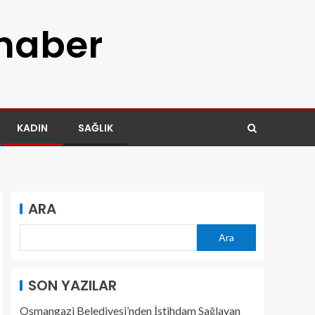
 haber
KADIN
SAĞLIK
ARA
Ara
SON YAZILAR
Osmangazi Belediyesi’nden İstihdam Sağlayan