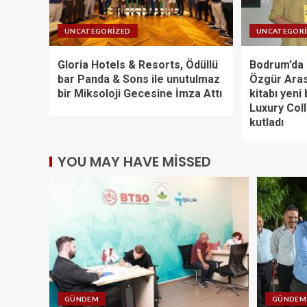
UNCATEGORIZED
UNCATEGOR
Gloria Hotels & Resorts, Ödüllü
Bodrum’da 
bar Panda & Sons ile unutulmaz
Özgür Aras
bir Miksoloji Gecesine İmza Attı
kitabı yeni 
Luxury Col
kutladı
YOU MAY HAVE MISSED
GÜNDEM
GÜNDEM