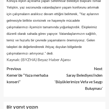
Konuya ilişkin açıklama yapan Seferihisar Belediye Başkanı İsmail
Yetişkin, yaz sezonunda vatandaşların yaşam konforunu artırmak
için çalışmaların aralıksız devam ettiğini belirterek, “Yaz aylarının
gelmesiyle birlikte sivrisinek ve haşereyle mücadele
çalışmalarımızı ilçemizin tamamında yoğunlaştırdık. Ekiplerimiz
düzenli olarak sahada görev yapıyor. Vatandaşlarımızın sağlıklı,
temiz ve huzurlu bir çevrede yaşamalarını önemsiyoruz. Gelen
talepleri de değerlendirerek ihtiyaç duyulan bölgelerde
çalışmalarımızı artırıyoruz.” dedi.
Kaynak: (BYZHA) Beyaz Haber Ajansı
Previous
Next
Kemer’de “Yaza merhaba
Saray Belediyesi’nden
konseri”
‘Büyüklerimize Vefa ve Saygı
Buluşması’
Bir yanıt yazın