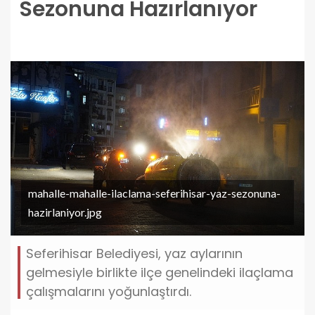
Sezonuna Hazırlanıyor
mahalle-mahalle-ilaclama-seferihisar-yaz-sezonuna-
hazirlaniyor.jpg
Seferihisar Belediyesi, yaz aylarının
gelmesiyle birlikte ilçe genelindeki ilaçlama
çalışmalarını yoğunlaştırdı.