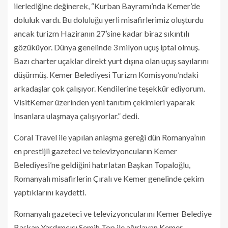
ilerlediğine değinerek, “Kurban Bayramı’nda Kemer’de
doluluk vardı. Bu doluluğu yerli misafirlerimiz oluşturdu
ancak turizm Haziranın 27’sine kadar biraz sıkıntılı
gözüküyor. Dünya genelinde 3 milyon uçuş iptal olmuş.
Bazı charter uçaklar direkt yurt dışına olan uçuş sayılarını
düşürmüş. Kemer Belediyesi Turizm Komisyonu’ndaki
arkadaşlar çok çalışıyor. Kendilerine teşekkür ediyorum.
VisitKemer üzerinden yeni tanıtım çekimleri yaparak
insanlara ulaşmaya çalışıyorlar.” dedi.
Coral Travel ile yapılan anlaşma gereği dün Romanya’nın
en prestijli gazeteci ve televizyoncuların Kemer
Belediyesi’ne geldiğini hatırlatan Başkan Topaloğlu,
Romanyalı misafirlerin Çıralı ve Kemer genelinde çekim
yaptıklarını kaydetti.
Romanyalı gazeteci ve televizyoncularını Kemer Belediye
Başkan Yardımcısı Semih Top ile ağırlayan Kemer