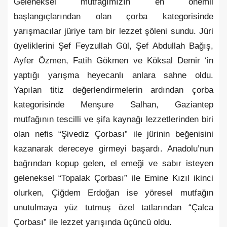
Geleneksel mutfağımızın en önemli
başlangıçlarından olan çorba kategorisinde
yarışmacılar jüriye tam bir lezzet şöleni sundu. Jüri
üyeliklerini Şef Feyzullah Gül, Şef Abdullah Bağış,
Ayfer Özmen, Fatih Gökmen ve Köksal Demir ‘in
yaptığı yarışma heyecanlı anlara sahne oldu.
Yapılan titiz değerlendirmelerin ardından çorba
kategorisinde Menşure Salhan, Gaziantep
mutfağının tescilli ve şifa kaynağı lezzetlerinden biri
olan nefis “Şivediz Çorbası” ile jürinin beğenisini
kazanarak dereceye girmeyi başardı. Anadolu’nun
bağrından kopup gelen, el emeği ve sabır isteyen
geleneksel “Topalak Çorbası” ile Emine Kızıl ikinci
olurken, Çiğdem Erdoğan ise yöresel mutfağın
unutulmaya yüz tutmuş özel tatlarından “Çalca
Çorbası” ile lezzet yarışında üçüncü oldu.