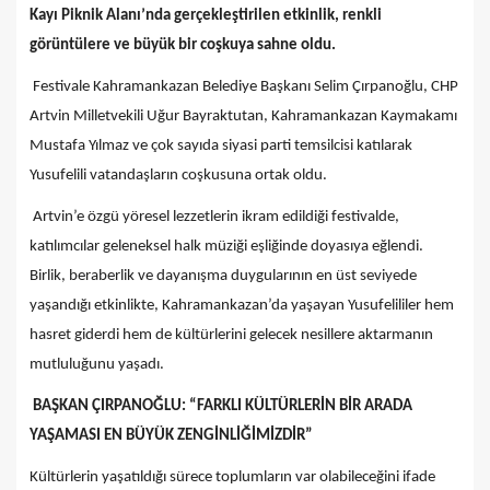
Kayı Piknik Alanı’nda gerçekleştirilen etkinlik, renkli
görüntülere ve büyük bir coşkuya sahne oldu.
Festivale Kahramankazan Belediye Başkanı Selim Çırpanoğlu, CHP
Artvin Milletvekili Uğur Bayraktutan, Kahramankazan Kaymakamı
Mustafa Yılmaz ve çok sayıda siyasi parti temsilcisi katılarak
Yusufelili vatandaşların coşkusuna ortak oldu.
Artvin’e özgü yöresel lezzetlerin ikram edildiği festivalde,
katılımcılar geleneksel halk müziği eşliğinde doyasıya eğlendi.
Birlik, beraberlik ve dayanışma duygularının en üst seviyede
yaşandığı etkinlikte, Kahramankazan’da yaşayan Yusufelililer hem
hasret giderdi hem de kültürlerini gelecek nesillere aktarmanın
mutluluğunu yaşadı.
BAŞKAN ÇIRPANOĞLU: “FARKLI KÜLTÜRLERİN BİR ARADA
YAŞAMASI EN BÜYÜK ZENGİNLİĞİMİZDİR”
Kültürlerin yaşatıldığı sürece toplumların var olabileceğini ifade