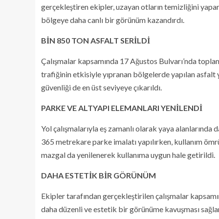
gerçekleştiren ekipler, uzayan otların temizliğini yap
bölgeye daha canlı bir görünüm kazandırdı.
BİN 850 TON ASFALT SERİLDİ
Çalışmalar kapsamında 17 Ağustos Bulvarı’nda toplam b
trafiğinin etkisiyle yıpranan bölgelerde yapılan asfalt 
güvenliği de en üst seviyeye çıkarıldı.
PARKE VE ALTYAPI ELEMANLARI YENİLENDİ
Yol çalışmalarıyla eş zamanlı olarak yaya alanlarında 
365 metrekare parke imalatı yapılırken, kullanım ömrü
mazgal da yenilenerek kullanıma uygun hale getirildi.
DAHA ESTETİK BİR GÖRÜNÜM
Ekipler tarafından gerçekleştirilen çalışmalar kapsa
daha düzenli ve estetik bir görünüme kavuşması sağlan