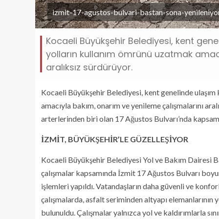
izmit-17-agustos-bulvari-bastan-sona-yenileniyor
Kocaeli Büyükşehir Belediyesi, kent gen
yolların kullanım ömrünü uzatmak amacı
aralıksız sürdürüyor.
Kocaeli Büyükşehir Belediyesi, kent genelinde ulaşı
amacıyla bakım, onarım ve yenileme çalışmalarını aral
arterlerinden biri olan 17 Ağustos Bulvarı’nda kapsamlı
İZMİT, BÜYÜKŞEHİR’LE GÜZELLEŞİYOR
Kocaeli Büyükşehir Belediyesi Yol ve Bakım Dairesi Ba
çalışmalar kapsamında İzmit 17 Ağustos Bulvarı boy
işlemleri yapıldı. Vatandaşların daha güvenli ve konfor
çalışmalarda, asfalt seriminden altyapı elemanlarını
bulunuldu. Çalışmalar yalnızca yol ve kaldırımlarla sın