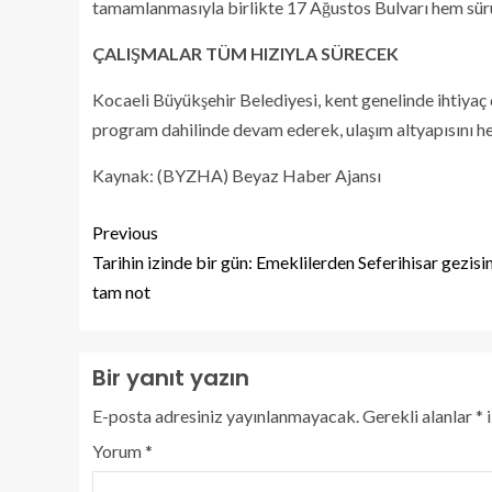
tamamlanmasıyla birlikte 17 Ağustos Bulvarı hem sürücü
ÇALIŞMALAR TÜM HIZIYLA SÜRECEK
Kocaeli Büyükşehir Belediyesi, kent genelinde ihtiyaç
program dahilinde devam ederek, ulaşım altyapısını h
Kaynak: (BYZHA) Beyaz Haber Ajansı
Previous
Tarihin izinde bir gün: Emeklilerden Seferihisar gezisi
tam not
Bir yanıt yazın
E-posta adresiniz yayınlanmayacak.
Gerekli alanlar
*
i
Yorum
*