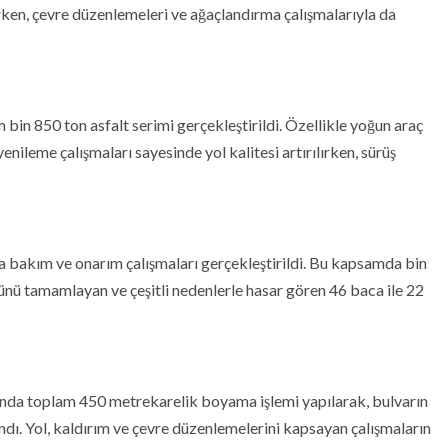
arken, çevre düzenlemeleri ve ağaçlandırma çalışmalarıyla da
in 850 ton asfalt serimi gerçekleştirildi. Özellikle yoğun araç
yenileme çalışmaları sayesinde yol kalitesi artırılırken, sürüş
da bakım ve onarım çalışmaları gerçekleştirildi. Bu kapsamda bin
nü tamamlayan ve çeşitli nedenlerle hasar gören 46 baca ile 22
mında toplam 450 metrekarelik boyama işlemi yapılarak, bulvarın
dı. Yol, kaldırım ve çevre düzenlemelerini kapsayan çalışmaların