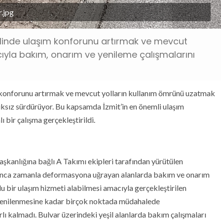
.jpg
elinde ulaşım konforunu artırmak ve mevcut
yla bakım, onarım ve yenileme çalışmalarını
m konforunu artırmak ve mevcut yolların kullanım ömrünü uzatmak
ıksız sürdürüyor. Bu kapsamda İzmit’in en önemli ulaşım
 bir çalışma gerçekleştirildi.
şkanlığına bağlı A Takımı ekipleri tarafından yürütülen
unca zamanla deformasyona uğrayan alanlarda bakım ve onarım
lu bir ulaşım hizmeti alabilmesi amacıyla gerçekleştirilen
n yenilenmesine kadar birçok noktada müdahalede
ırlı kalmadı. Bulvar üzerindeki yeşil alanlarda bakım çalışmaları