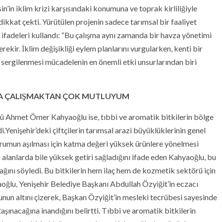
’in iklim krizi karşısındaki konumuna ve toprak kirliliğiyle
kkat çekti. ​Yürütülen projenin sadece tarımsal bir faaliyet
ifadeleri kullandı: “Bu çalışma aynı zamanda bir havza yönetimi
erekir. İklim değişikliği eylem planlarını vurgularken, kenti bir
 sergilenmesi mücadelenin en önemli etki unsurlarından biri
YLA ÇALIŞMAKTAN ÇOK MUTLUYUM
Ahmet Ömer Kahyaoğlu ise, tıbbi ve aromatik bitkilerin bölge
.Yenişehir’deki çiftçilerin tarımsal arazi büyüklüklerinin genel
rumun aşılması için katma değeri yüksek ürünlere yönelmesi
k alanlarda bile yüksek getiri sağladığını ifade eden Kahyaoğlu, bu
ğını söyledi. Bu bitkilerin hem ilaç hem de kozmetik sektörü için
ğlu, Yenişehir Belediye Başkanı Abdullah Özyiğit’in eczacı
ğunun altını çizerek, Başkan Özyiğit’in mesleki tecrübesi sayesinde
taşınacağına inandığını belirtti. Tıbbi ve aromatik bitkilerin