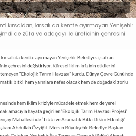
ti kırsaldan, kırsalı da kentte ayırmayan Yenişehir
imdi de züfa ve adaçayı ile üreticinin çehresini
kırsalı da kentte ayırmayan Yenişehir Belediyesi, safran
nin çehresini değiştiriyor. Küresel iklim krizinin etkilerini
 istemeyen “Ekolojik Tarım Havzası” kurdu. Dünya Çevre Günü’nde
omatik bitki, hem yarınlara nefes olacak hem de doğadaki zorlu
nesinde hem iklim kriziyle mücadele etmek hem de yerel
nmak amacıyla hayata geçirilen ‘Ekolojik Tarım Havzası Projesi’
ay Mahallesi’nde ‘Tıbbi ve Aromatik Bitki Dikim Etkinliği’
 Başkanı Abdullah Özyiğit, Mersin Büyükşehir Belediye Başkan
Toprak Çalışkan, Yenişehir İlçe Tarım ve Orman Müdürü Ahmet