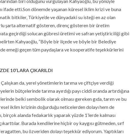
ruplarından biri olduğunu vurgulayan Kahyaoğlu, bu yönüyle
nı ifade etti.​Son dönemde yaşanan küresel iklim krizi ve buna
atik bitkiler, Türkiye’de ve dünyadaki su isteği en az olan
rlu şarta alternatif gösteren, direnç gösteren bir üretim
ata geçirdiği solucan gübresi üretimi ve safran yetiştiriciliği gibi
elirten Kahyaoğlu, “Böyle bir ilçede ve böyle bir Belediye
jede emeği geçen tüm paydaşlara ve kooperatife teşekkürlerini
ZDE 10’LARA ÇIKARILDI
alışkan da, yerel yönetimlerin tarıma ve çiftçiye verdiği
yelerin bütçelerinde tarıma ayırdığı payı ciddi oranda artırdığına
elerinde belki sembolik olarak olması gereken gıda, tarım ve bu
resel iklim krizinin doğurduğu neticelerden dolayı hem de
yı, birçok alanda fedakarlık yaparak yüzde 1’lerde kalması
ıkarttılar. ​Burada kendilerine hiçbir oy kaygısı gütmeden, sırf
 feragatten, bu özveriden dolayı teşekkür ediyorum. Yaptıkları