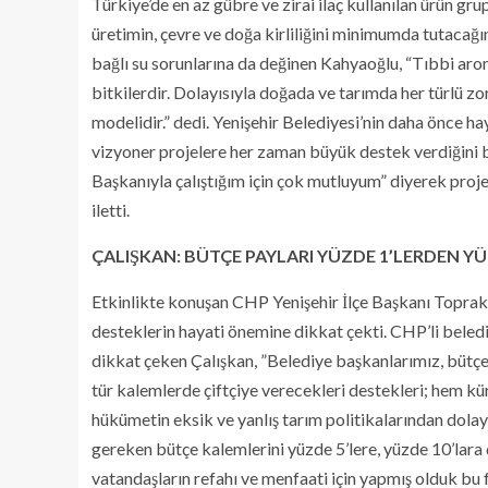
Türkiye’de en az gübre ve zirai ilaç kullanılan ürün g
üretimin, çevre ve doğa kirliliğini minimumda tutacağı
bağlı su sorunlarına da değinen Kahyaoğlu, “Tıbbi arom
bitkilerdir. Dolayısıyla doğada ve tarımda her türlü zo
modelidir.” dedi. ​Yenişehir Belediyesi’nin daha önce hay
vizyoner projelere her zaman büyük destek verdiğini b
Başkanıyla çalıştığım için çok mutluyum” diyerek pro
iletti.
ÇALIŞKAN: BÜTÇE PAYLARI YÜZDE 1’LERDEN YÜ
Etkinlikte konuşan CHP Yenişehir İlçe Başkanı Toprak Ç
desteklerin hayati önemine dikkat çekti. CHP’li beledi
dikkat çeken Çalışkan, ​”Belediye başkanlarımız, bütç
tür kalemlerde çiftçiye verecekleri destekleri; hem kü
hükümetin eksik ve yanlış tarım politikalarından dola
gereken bütçe kalemlerini yüzde 5’lere, yüzde 10’lara ç
vatandaşların refahı ve menfaati için yapmış olduk bu