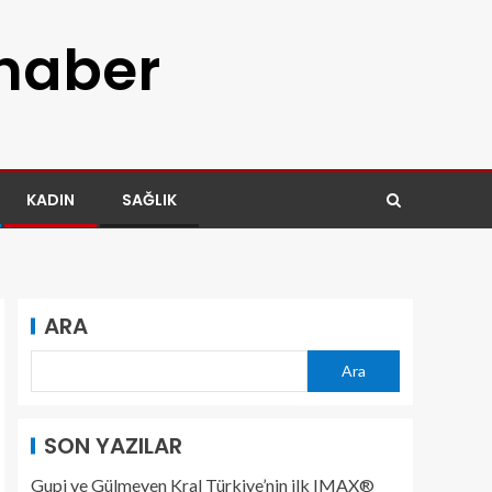
 haber
KADIN
SAĞLIK
ARA
Ara
SON YAZILAR
Gupi ve Gülmeyen Kral Türkiye’nin ilk IMAX®