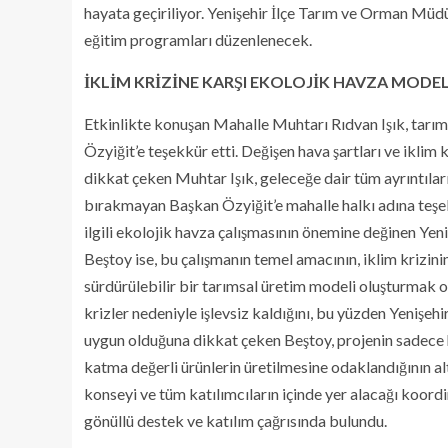
hayata geçiriliyor. Yenişehir İlçe Tarım ve Orman Müdür
eğitim programları düzenlenecek.
İKLİM KRİZİNE KARŞI EKOLOJİK HAVZA MODEL
Etkinlikte konuşan Mahalle Muhtarı Rıdvan Işık, tarı
Özyiğit’e teşekkür etti. Değişen hava şartları ve iklim
dikkat çeken Muhtar Işık, geleceğe dair tüm ayrıntılar
bırakmayan Başkan Özyiğit’e mahalle halkı adına teşekk
ilgili ekolojik havza çalışmasının önemine değinen Ye
Beştoy ise, bu çalışmanın temel amacının, iklim krizini
sürdürülebilir bir tarımsal üretim modeli oluşturmak 
krizler nedeniyle işlevsiz kaldığını, bu yüzden Yenişehi
uygun olduğuna dikkat çeken Beştoy, projenin sadece 
katma değerli ürünlerin üretilmesine odaklandığının altı
konseyi ve tüm katılımcıların içinde yer alacağı koord
gönüllü destek ve katılım çağrısında bulundu.