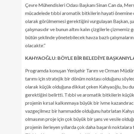
Çevre Mühendisleri Odası Başkanı Sinan Can da, Mersin
mücadelede tıbbi aromatik bitkilerin hayati önemine di
olarak görülmemesi gerektiğini vurgulayan Başkan, şu 
çalışmasıdır ve bunun altını kalın çizgilerle çizmemiz g
bütün şeklinde yönetebilecek havza bazlı çalışmaların
olacaktır.”
KAHYAOĞLU: BÖYLE BİR BELEDİYE BAŞKANI
Programda konuşan Yenişehir Tarım ve Orman Müdürü 
tarımı için stratejik bir dönüm noktası olduğunu söyledi
olarak küçük olduğuna dikkat çeken Kahyaoğlu, bu du
gerektiğini belirtti. Tıbbi ve aromatik bitkilerin küçü
projenin kırsal kalkınmaya büyük bir ivme kazandıraca
vazgeçilmez bir hammadde olduğunu hatırlatan Kahyao
olmasının proje için çok büyük bir şans ve vesile oldu
projenin ilerleyen yıllarda çok daha başarılı noktalara 