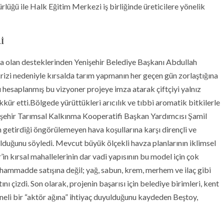
lüğü ile Halk Eğitim Merkezi iş birliğinde üreticilere yönelik
İ
ma olan desteklerinden Yenişehir Belediye Başkanı Abdullah
 krizi nedeniyle kırsalda tarım yapmanın her geçen gün zorlaştığına
ı hesaplanmış bu vizyoner projeye imza atarak çiftçiyi yalnız
ür etti.Bölgede yürüttükleri arıcılık ve tıbbi aromatik bitkilerle
nişehir Tarımsal Kalkınma Kooperatifi Başkan Yardımcısı Şamil
n getirdiği öngörülemeyen hava koşullarına karşı dirençli ve
olduğunu söyledi. Mevcut büyük ölçekli havza planlarının iklimsel
r’in kırsal mahallelerinin dar vadi yapısının bu model için çok
hammadde satışına değil; yağ, sabun, krem, merhem ve ilaç gibi
nı çizdi. Son olarak, projenin başarısı için belediye birimleri, kent
ineli bir “aktör ağına” ihtiyaç duyulduğunu kaydeden Beştoy,