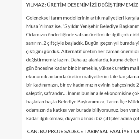
YILMAZ: ÜRETİM DESENİMİZİ DEĞİŞTİRMEMİZ
Geleneksel tarım modellerinin artık maliyetleri karş
Musa Yılmaz ise, “5 yıldır Yenişehir Belediye Başkan
Odamızın önderliğinde safran üretimi ile ilgili çok cidd
sanırım. 2 çiftçiyle başladık. Bugün, geçen yıl burada 
çıktığını gördük. Alternatif üretim her zaman önemlid
değiştirmemiz lazım. Daha az alanlarda, katma değeri
gün öncesine kadar binbir emekle, yüksek üretim maliy
ekonomik anlamda üretim maliyetlerini bile karşılamadı
bir kadınımızın, bir ev kadınımızın evinin bahçesinde
saleptir, safrandır… İnanın bunlar aile ekonomisine çok
başlatan başta Belediye Başkanımıza, Tarım İlçe Müd
odamızın da katkısı var burada biliyorsunuz, ben yen
kadar ilgili olması, duyarlı olması biz çiftçiler adına ç
​ CAN: BU PROJE SADECE TARIMSAL FAALİYET