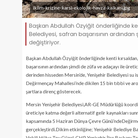
iklim-krizine-karsi-ekolojik-havza-kalkani.jpg
Başkan Abdullah Özyiğit önderliğinde ken
Belediyesi, safran başarısının ardından ş
değiştiriyor.
Başkan Abdullah Özyiğit önderliğinde kenti kırsaldan, 
başarısının ardından şimdi de züfa ve adaçayı ile üretici
derinden hisseden Mersin’de, Yenişehir Belediyesi su
Değirmençay Mahallesi’nde dikilen 15 bin tıbbi ve ar
şartlara direnç gösterecek.
Mersin Yenişehir Belediyesi,AR-GE Müdürlüğü koordi
üreticiye katma değerli alternatif gelir kaynakları su
kapsamında 5 Haziran Dünya Çevre Günü’ndeDeğirmenç
gerçekleştirdi.Dikim etkinliğine; Yenişehir Belediye
Vekili Hülya Toy Güzel, CHP Yenişehir İlçe Başkanı 