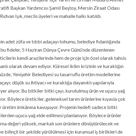
tifi Başkan Yardımcısı Şamil Beştoy, Mersin Ziraat Odası
an Işık, meclis üyeleri ve mahalle halkı katıldı.
in adet züfa ve tıbbi adaçayı tohumu, belediye fidanlığında
len bu fideler, 5 Haziran Dünya Çevre Günü’nde düzenlenen
icilerin kendi arazilerinde hem de proje için özel olarak tahsis
nlı olarak devam ediyor. Küresel iklim krizinin ve kuraklığın
müzde, Yenişehir Belediyesi su tasarruflu üretim modellerine
çayı; düşük su ihtiyacı ve kuraklığa dayanıklı yapılarıyla
 yer alıyor. Bu bitkiler bitki çayı, kurutulmuş ürün ve uçucu yağ
yor. Böylece üreticiler, geleneksel tarım ürünlerine kıyasla çok
 üretim imkânına kavuşuyor. Projenin hedefi sadece bitki
tkilerden uçucu yağ elde edilmesi planlanıyor. Böylece ürünler
ma değeri yüksek, markalı son ürünlere dönüştürülecek ve
 bilinçli bir şekilde yürütülmesi için kurumsal iş birlikleri de