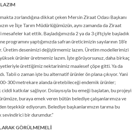
 LAZIM
ılamakta zorlandığına dikkat çeken Mersin Ziraat Odası Başkanı
ımızın ve İlçe Tarım Müdürlüğümüzün, aynı zamanda da Ziraat
i mesafeler kat ettik. Başladığımızda 2 ya da 3 çiftçiyle başladık
yine programını yaptığımızda safran üreticimizin sayılarının 18’e
ir. Üretim desenimizi değiştirmemiz lazım. Üretim modellerimizi
 yüksek ürünler üretmemiz lazım. İşte görüyorsunuz, daha birkaç
etleriyle ürettiğimiz nektarinimiz maalesef çöpe gitti. Ya da
. Tabii o zaman işte bu alternatif ürünler ön plana çıkıyor. Yani
 200-300 metrekare alanda üretebileceği endemik ürünler;
 ciddi katkılar sağlıyor. Dolayısıyla bu emeği başlatan, bu projeyi
ürümüze, buraya emek veren bütün belediye çalışanlarımıza ve
iden teşekkür ediyorum. Belediye başkanlarımızın tarıma bu
ok sevindirici bir durumdur.”
 OLARAK GÖRÜLMEMELİ