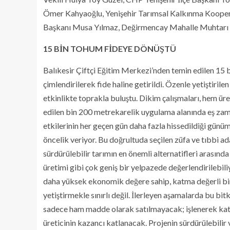
Ömer Kahyaoğlu, Yenişehir Tarımsal Kalkınma Koopera
Başkanı Musa Yılmaz, Değirmencay Mahalle Muhtarı Rıdv
15 BİN TOHUM FİDEYE DÖNÜŞTÜ
Balıkesir Çiftçi Eğitim Merkezi’nden temin edilen 15 b
çimlendirilerek fide haline getirildi. Özenle yetiştiri
etkinlikte toprakla buluştu. Dikim çalışmaları, hem üret
edilen bin 200 metrekarelik uygulama alanında eş zama
etkilerinin her geçen gün daha fazla hissedildiği günü
öncelik veriyor. Bu doğrultuda seçilen züfa ve tıbbi ada
sürdürülebilir tarımın en önemli alternatifleri arasında
üretimi gibi çok geniş bir yelpazede değerlendirilebili
daha yüksek ekonomik değere sahip, katma değerli bir
yetiştirmekle sınırlı değil. İlerleyen aşamalarda bu bi
sadece ham madde olarak satılmayacak; işlenerek kat
üreticinin kazancı katlanacak. Projenin sürdürülebilir ve