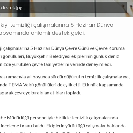
-destek.jpg
 kıyı temizliği çalışmalarına 5 Haziran Dünya
psamında anlamlı destek geldi.
liği çalışmalarına 5 Haziran Dünya Çevre Günü ve Çevre Koruma
gönüllüleri, Büyükşehir Belediyesi ekiplerinin günlük deniz
nizde yürütülen çevre faaliyetlerini yerinde deneyimledi.
ası amacıyla yıl boyunca sürdürdüğü rutin temizlik çalışmalarına,
a TEMA Vakfı gönüllüleri de eşlik etti. Etkinlik kapsamında
yaparak çevreye bırakılan atıkları topladı.
ube Müdürlüğü personeliyle birlikte temizlik çalışmalarında
n inceleme fırsatı buldu. Ekiplerin yürüttüğü çalışmalar hakkında