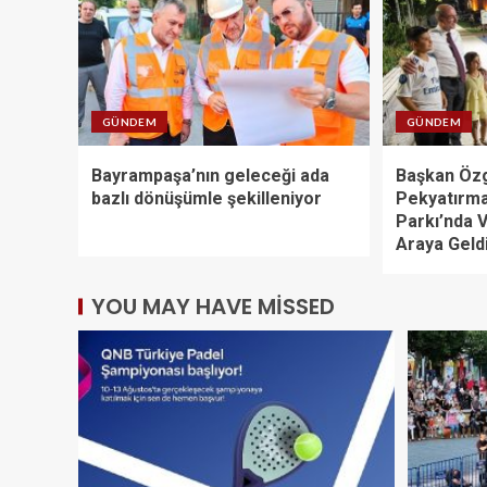
GÜNDEM
GÜNDEM
Bayrampaşa’nın geleceği ada
Başkan Öz
bazlı dönüşümle şekilleniyor
Pekyatırma
Parkı’nda V
Araya Geld
YOU MAY HAVE MISSED