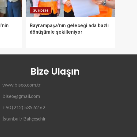
GÜNDEM
’nin
Bayrampaşa’nın geleceği ada bazlı
dönüşümle şekilleniyor
Bize Ulaşın
www.biseo.com.tr
biseo@gmail.com
+90 (212) 535 62 62
İstanbul / Bahçeşehir