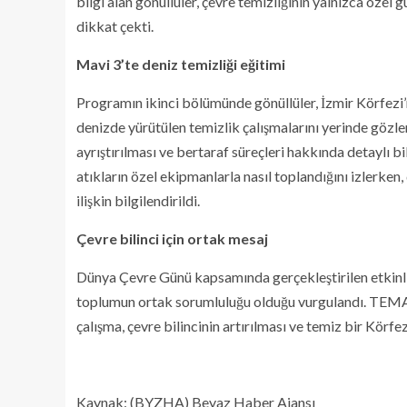
bilgi alan gönüllüler, çevre temizliğinin yalnızca özel
dikkat çekti.
Mavi 3’te deniz temizliği eğitimi
Programın ikinci bölümünde gönüllüler, İzmir Körfez
denizde yürütülen temizlik çalışmalarını yerinde gözle
ayrıştırılması ve bertaraf süreçleri hakkında detaylı bi
atıkların özel ekipmanlarla nasıl toplandığını izlerken
ilişkin bilgilendirildi.
Çevre bilinci için ortak mesaj
Dünya Çevre Günü kapsamında gerçekleştirilen etkinli
toplumun ortak sorumluluğu olduğu vurgulandı. TEMA gö
çalışma, çevre bilincinin artırılması ve temiz bir Körfe
Kaynak: (BYZHA) Beyaz Haber Ajansı