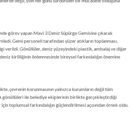
 günlerde değil, yılın her günü sürdürülen bir mücadele olduğuna
i’nde görev yapan Mavi 3 Deniz Süpürge Gemisine çıkarak
mledi. Gemi personeli tarafından yüzer atıkların toplanması,
lgi verildi. Gönüllüler, deniz yüzeyindeki plastik, ambalaj ve diğer
, deniz kirliliğinin önlenmesinde bireysel farkındalığın önemine
kte, çevrenin korunmasının yalnızca kurumların değil tüm
nüllüleri ile belediye ekiplerinin birlikte gerçekleştirdiği
z için toplumsal farkındalığın güçlendirilmesi açısından örnek oldu.