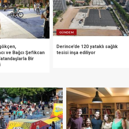
GÜNDEM
gökçen,
Derince’de 120 yataklı sağlık
cı ve Bağcı Şefikcan
tesisi inşa ediliyor
atandaşlarla Bir
i