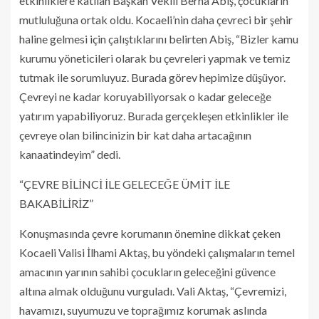
etkinliklere katılan Başkan Vekili Berna Abiş, çocukların
mutluluğuna ortak oldu. Kocaeli’nin daha çevreci bir şehir
haline gelmesi için çalıştıklarını belirten Abiş, “Bizler kamu
kurumu yöneticileri olarak bu çevreleri yapmak ve temiz
tutmak ile sorumluyuz. Burada görev hepimize düşüyor.
Çevreyi ne kadar koruyabiliyorsak o kadar geleceğe
yatırım yapabiliyoruz. Burada gerçekleşen etkinlikler ile
çevreye olan bilincinizin bir kat daha artacağının
kanaatindeyim” dedi.
“ÇEVRE BİLİNCİ İLE GELECEĞE ÜMİT İLE
BAKABİLİRİZ”
Konuşmasında çevre korumanın önemine dikkat çeken
Kocaeli Valisi İlhami Aktaş, bu yöndeki çalışmaların temel
amacının yarının sahibi çocukların geleceğini güvence
altına almak olduğunu vurguladı. Vali Aktaş, “Çevremizi,
havamızı, suyumuzu ve toprağımız korumak aslında