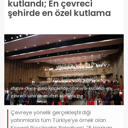
kutlandı; En çevreci
şehirde en özel kutlama
dunya-cevre-gunu-kocaelide-coskuyla-kutlandi-en-
cevreci-sehirde-en-ozel-kutlama.jpg
Çevreye yönelik gerçekleştirdiği
yatırımlarla tüm Türkiye’ye örnek olan
Kocaeli Büyükşehir Belediyesi, “5 Haziran