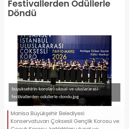
Festivallerden Ödüllerle
Döndü
buyuksehirin-korolari-ulusal-ve-uluslararasi-
festivallerden-odullerle-dondu.jpg
Manisa Büyükşehir Belediyesi
Konservatuvarı Çoksesli Gençlik Korosu ve
Çocuk Korosu, katıldıkları ulusal ve