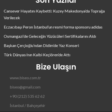
Son Yazılar
Cansever Hayatını Kaybetti: Kuzey Makedonya’da Toprağa
Verilecek
Eczacıbaşı Peron İstanbul’un resmi forma sponsoru adidas
Osmangazi’de Geleceğin Yüzücüleri Sertifikalarını Aldı
Başkan Çerçioğlu’ndan Didim’de Yaz Konseri
Türk Dünyası’nın Kalbi Keçiören’de Attı
Bize Ulaşın
www.biseo.com.tr
biseo@gmail.com
+90 (212) 535 62 62
İstanbul / Bahçeşehir