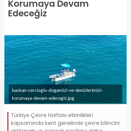
Korumaya Devam
Edeceğiz
baskan-cercioglu-dogamizi-ve-denizlerimizi-
korumaya-devam-edecegiz.jpg
Türkiye Çevre Haftası etkinlikleri
kapsamında kent genelinde çevre bilincini
arttırmak ve gelecek nesillere daha