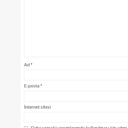
Ad
*
E-posta
*
İnternet sitesi
Daha sonraki yorumlarımda kullanılması için adım, 