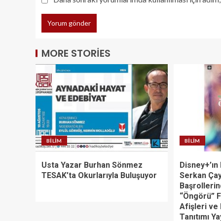
MORE STORIES
BILIM
BILIM
Usta Yazar Burhan Sönmez
Disney+’ın 
TESAK’ta Okurlarıyla Buluşuyor
Serkan Çay
Başrollerin
“Öngörü” F
Afişleri ve
Tanıtımı Ya