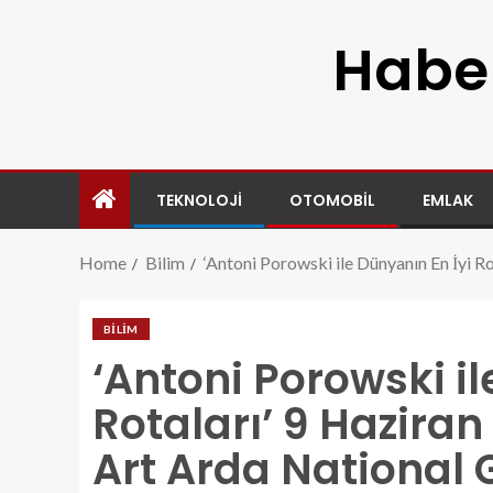
Haber
TEKNOLOJI
OTOMOBIL
EMLAK
Home
Bilim
‘Antoni Porowski ile Dünyanın En İyi R
BILIM
‘Antoni Porowski il
Rotaları’ 9 Haziran
Art Arda National