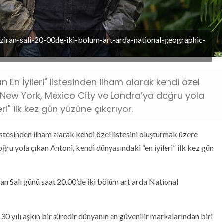
aziran-sali-20-00de-iki-bolum-art-arda-national-geographic-
En İyileri" listesinden ilham alarak kendi özel
s, New York, Mexico City ve Londra’ya doğru yola
ri" ilk kez gün yüzüne çıkarıyor.
stesinden ilham alarak kendi özel listesini oluşturmak üzere
ğru yola çıkan Antoni, kendi dünyasındaki “en iyileri” ilk kez gün
ran Salı günü saat 20.00’de iki bölüm art arda National
30 yılı aşkın bir süredir dünyanın en güvenilir markalarından biri