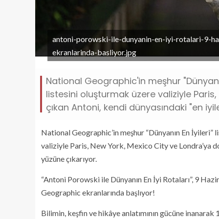
antoni-porowski-ile-dunyanin-en-iyi-rotalari-9-h
ekranlarinda-basliyor.jpg
National Geographic'in meşhur "Dünyanın 
listesini oluşturmak üzere valiziyle Pari
çıkan Antoni, kendi dünyasındaki "en iyile
National Geographic’in meşhur “Dünyanın En İyileri” li
valiziyle Paris, New York, Mexico City ve Londra’ya do
yüzüne çıkarıyor.
“Antoni Porowski ile Dünyanın En İyi Rotaları”, 9 Hazi
Geographic ekranlarında başlıyor!
Bilimin, keşfin ve hikâye anlatımının gücüne inanarak 1