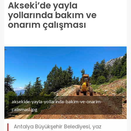
Akseki’de yayla
yollarında bakım ve
onarım çalışması
aksekide-yayla-yollarinda-bakim-ve-onarim-
calismasi.jpg
Antalya Büyükşehir Belediyesi, yaz